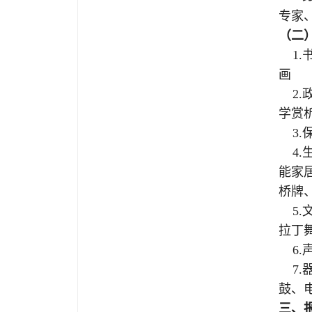
专家
（二
1.
画
2.
学赏
3.
4.
能家
桥牌
5.
拉丁
6.
7.
鼓、
三
、