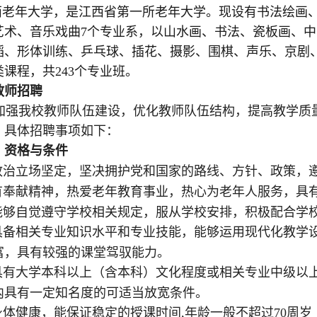
老年大学，是江西省第一所老年大学
。现设有书法绘画
艺术、音乐戏曲
7个专业系，以山水画、书法、瓷板画、
蹈、形体训练、乒乓球、插花、摄影、围棋、声乐、京剧
类课程，共
2
43
个专业班
。
教师招聘
加强我校教师队伍建设，优化教师队伍结构，提高教学质
，具体招聘事项如下：
）资格与条件
政治立场坚定，坚决拥护党和国家的路线、方针、政策，
有奉献精神，热爱老年教育事业，热心为老年人服务，具
能够自觉遵守学校相关规定，服从学校安排，积极配合学
具备相关专业知识水平和专业技能，能够运用现代化
教学
富，具有较强的课堂驾驭能力。
具有大学本科以上（含本科）文化程度或相关专业中级以
内具有一定知名度的可适当放宽
条件。
身体健康，能保证稳定的授课时间
,年龄一般不超过70周岁