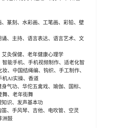
。
画
、篆刻、水彩画、工笔画
、
彩铅、壁
朗诵、主持、语言表达、语言艺术、文
、艾灸保健、老年健康心理学
、智能手机、手机视频制作、适老化智
化妆、中国结绳编、
钩织、手工制作、
手机
AI实操、香道
健身气功、华佗五禽戏、瑜伽、国标、
登舞
、
老年街舞
理知识、发声基本功
陶笛、手风琴、吉他、电吹管、空灵
非洲鼓