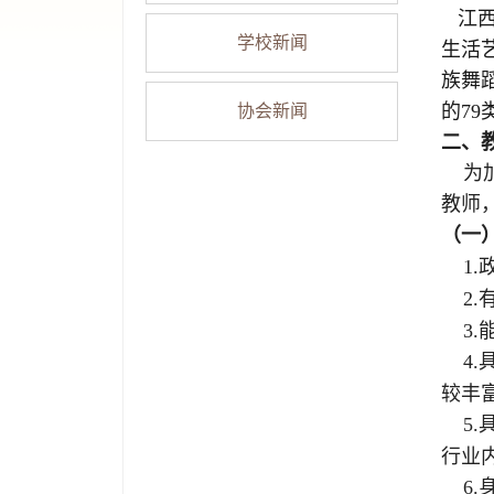
江西
学校新闻
生活
族舞
的
79
协会新闻
二、
为
教师
（一
1.
2.
3.
4.
较丰
5.
行业
6.