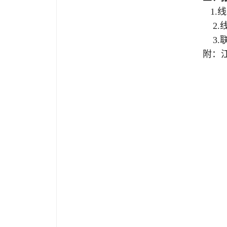
1.
2.
3.
附：