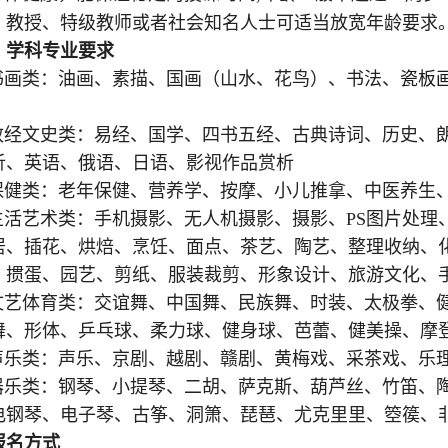
、教授、特级教师或者社会知名人士可适当放宽年龄要求
）学科专业
要求
书画类：油画、素描、国画（山水、花鸟）、书法、
瓷板
政经文史类：易经、国学、四书五经、古典诗词、历史、
析、英语、俄语、日语
、
影视作品赏析
保健类：老年保健、营养学、按摩、小儿推拿、中医养生
生活艺术类：手机摄影、无人机摄影、摄影、PS图片处理
居、插花、烘焙、烹饪、面点、茶艺、陶艺、整理收纳、
、掼蛋、
园艺、剪纸、服装裁剪、形象设计、旅游文化
、
文艺体育类：交谊舞、中国舞、民族舞、时装、太极拳、
舞、形体、乒乓球、柔力球、健身球、芭蕾、健美操、摩
声乐类：声乐、京剧、越剧、赣剧、黄梅戏、采茶戏
、
乐
器乐类：钢琴、小提琴、二胡、萨克斯、葫芦丝、竹笛、
电钢琴、电子琴、古筝、洞箫、琵琶
、
尤克里里、箜篌、
报名方式